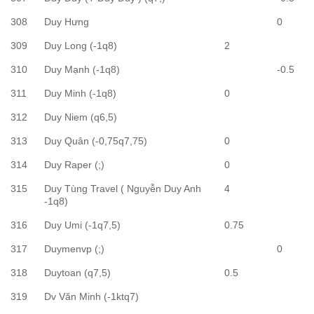
308
Duy Hưng
0
309
Duy Long (-1q8)
2
310
Duy Mạnh (-1q8)
-0.5
311
Duy Minh (-1q8)
0
312
Duy Niem (q6,5)
313
Duy Quân (-0,75q7,75)
0
314
Duy Raper (;)
0
315
Duy Tùng Travel ( Nguyễn Duy Anh
4
-1q8)
316
Duy Umi (-1q7,5)
0.75
317
Duymenvp (;)
0
318
Duytoan (q7,5)
0.5
319
Dv Văn Minh (-1ktq7)