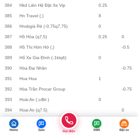
384
Hkd Liên Hệ Đặt Xe Vip
0.25
385
Hn Travel (;)
8
386
Hnsbgiá Rẻ (-0,75q7,75)
0
387
Hồ Hòa (q7,5)
0.25
0
388
Hồ Thị Hớn Hở (;)
-0.5
389
Hổ Xe Gia Đình (-1ktq6)
0
390
Hòa Đại Nhân
-0.75
391
Hoa Hoa
1
392
Hòa Trần Procar Group
-0.75
393
Hoài An (;cđkt )
0
394
Hoai An (q7.5)
0
395
Hoài Nam 0979983390 (q7,5)
-0.25
Home
Zalo
SMS
Đặt xe
396
Hoài Nam B (-1q8)
2.5
Gọi điện