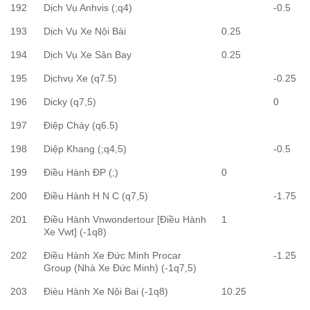
192
Dịch Vụ Anhvis (;q4)
-0.5
193
Dịch Vụ Xe Nội Bài
0.25
194
Dịch Vụ Xe Sân Bay
0.25
195
Dịchvụ Xe (q7.5)
-0.25
196
Dicky (q7,5)
0
197
Điệp Cháy (q6.5)
198
Diệp Khang (;q4,5)
-0.5
199
Điều Hành ĐP (;)
0
200
Điều Hành H N C (q7,5)
-1.75
201
Điều Hành Vnwondertour [Điều Hành
1
Xe Vwt] (-1q8)
202
Điều Hành Xe Đức Minh Procar
-1.25
Group (Nhà Xe Đức Minh) (-1q7,5)
203
Đièu Hành Xe Nội Bai (-1q8)
10.25