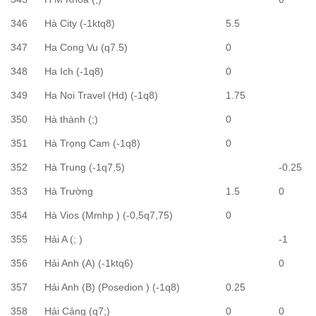
346
Hà City (-1ktq8)
5.5
347
Ha Cong Vu (q7.5)
0
348
Ha Ich (-1q8)
0
349
Ha Noi Travel (Hd) (-1q8)
1.75
350
Hà thành (;)
0
351
Hà Trọng Cam (-1q8)
0
352
Hà Trung (-1q7,5)
-0.25
353
Hà Trường
1.5
0
354
Hà Vios (Mmhp ) (-0,5q7,75)
0
355
Hải A (; )
-1
356
Hải Anh (A) (-1ktq6)
0
357
Hải Anh (B) (Posedion ) (-1q8)
0.25
358
Hải Cảng (q7;)
0
0