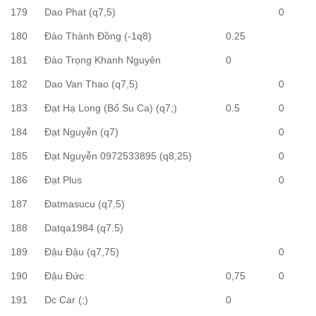
179
Dao Phat (q7,5)
0
180
Đào Thành Đồng (-1q8)
0.25
181
Đào Trọng Khanh Nguyên
0
182
Dao Van Thao (q7,5)
0
183
Đạt Hạ Long (Bố Su Ca) (q7;)
0.5
0
184
Đạt Nguyễn (q7)
0
185
Đạt Nguyễn 0972533895 (q8,25)
0
186
Đạt Plus
0
187
Đatmasucu (q7,5)
188
Datqa1984 (q7.5)
189
Đậu Đậu (q7,75)
0
190
Đậu Đức
0,75
0
191
Dc Car (;)
0