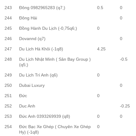
243
Đông 0982965283 (q7;)
0.5
0
244
Đông Hải
0
245
Đồng Hành Du Lịch (-0,75q6;)
0
246
Dovannd (q7)
0
247
Du Lịch Hà Khôi (-1q8)
4.25
248
Du Lịch Nhật Minh ( Sân Bay Group )
-0.5
(q5;)
249
Du Lịch Trí Anh (q6)
0
250
Dubai Luxury
0
251
Đức
0
252
Duc Anh
-0.25
253
Đức Anh 0393269939 (q8)
0
0
254
Đức Bạc Xe Ghép ( Chuyên Xe Ghép
0
Hy) (-1q8)