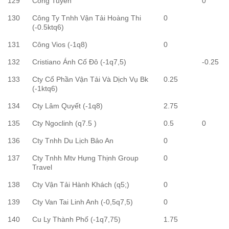
129
Công Tuyến
0
130
Công Ty Tnhh Vận Tải Hoàng Thi
0
(-0.5ktq6)
131
Công Vios (-1q8)
0
132
Cristiano Ánh Cố Đô (-1q7,5)
-0.25
133
Cty Cổ Phần Vận Tải Và Dịch Vụ Bk
0.25
(-1ktq6)
134
Cty Lâm Quyết (-1q8)
2.75
135
Cty Ngoclinh (q7.5 )
0.5
0
136
Cty Tnhh Du Lịch Bảo An
0
137
Cty Tnhh Mtv Hưng Thịnh Group
0
Travel
138
Cty Vận Tải Hành Khách (q5;)
0
139
Cty Van Tai Linh Anh (-0,5q7,5)
0
140
Cu Ly Thành Phố (-1q7,75)
1.75