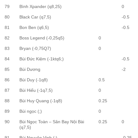
79
Bình Xpander (q8,25)
0
80
Black Car (q7,5)
-0.5
81
Bon Ben (q6,5)
-0.5
82
Boss Legend (-0,25q5)
0
83
Bryan (-0,75Q7)
0
84
Bùi Đức Kiệm (-1ktq6;)
-0.5
85
Bùi Dương
-2
86
Bùi Duy (-1q8)
0.5
87
Bùi Hiếu (-1q7,5)
0
88
Bùi Huy Quang (-1q8)
0.25
89
Bùi ngọc (;)
0
90
Bùi Ngọc Toàn – Sân Bay Nội Bài
0.25
0
(q7,5)
91
Bùi Nguyên Vinh (;)
-0.25