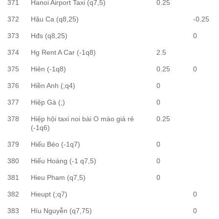
371
Hanoi Airport Taxi (q7,5)
0.25
372
Hậu Ca (q8,25)
-0.25
373
Hđs (q8,25)
0
374
Hg Rent A Car (-1q8)
2.5
375
Hiên (-1q8)
0.25
0
376
Hiền Anh (;q4)
0
377
Hiệp Gà (;)
0
378
Hiệp hội taxi noi bài O mào giá rẻ
0.25
(-1q6)
379
Hiếu Béo (-1q7)
0
380
Hiếu Hoàng (-1 q7,5)
0
381
Hieu Pham (q7,5)
0
382
Hieupt (;q7)
0
383
Híu Nguyễn (q7,75)
0