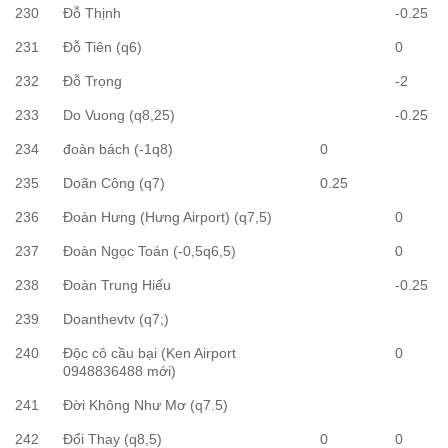
230
Đỗ Thịnh
-0.25
231
Đỗ Tiên (q6)
0
232
Đỗ Trọng
-2
233
Do Vuong (q8,25)
-0.25
234
đoàn bách (-1q8)
0
235
Doãn Công (q7)
0.25
236
Đoàn Hưng (Hưng Airport) (q7,5)
0
237
Đoàn Ngọc Toán (-0,5q6,5)
0
238
Đoàn Trung Hiếu
-0.25
239
Doanthevtv (q7;)
240
Độc cô cầu bại (Ken Airport
0
0948836488 mới)
241
Đời Không Như Mơ (q7.5)
242
Đổi Thay (q8,5)
0
0