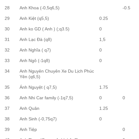
28
Anh Khoa (-0,5q6,5)
-0.5
29
Anh Kiệt (q5,5)
0.25
30
Anh ko GD ( Anh ) (;q3.5)
0
31
Anh Lạc Đà (q8)
1,5
32
Anh Nghĩa ( q7)
0
33
Anh Ngô (-1q8)
0
34
Anh Nguyên Chuyên Xe Du Lịch Phúc
Yên (q6,5)
35
Ánh Nguyệt ( q7,5)
1.75
36
Anh Nhi Car family (-1q7,5)
0
0
37
Anh Quân
1.25
38
Anh Sinh (-0,75q7)
0
39
Anh Tiệp
0