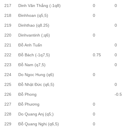
217
Dinh Văn Thắng (-1q8)
0
0
218
Đinhhoan (q5,5)
0
219
Dinhthao (q8.25)
0
220
Dinhvantinh (;q6)
0
221
Đỗ Anh Tuấn
0
222
Đỗ Bách (-1q7,5)
0.75
0
223
Đỗ Nam (q7,5)
0
224
Do Ngoc Hung (q6)
0
225
Đỗ Nhật Đức (q6,5)
0
226
Đỗ Phong
-0.5
227
Đỗ Phương
0
228
Do Quang Anj (q5;)
0
229
Đỗ Quang Nghị (q6,5)
0