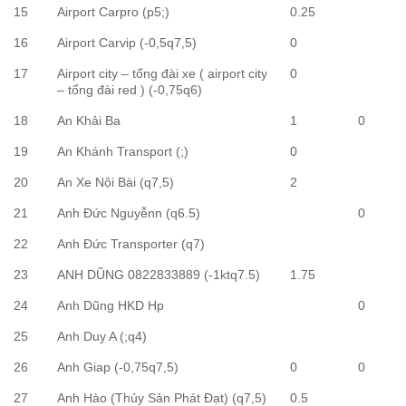
15
Airport Carpro (p5;)
0.25
16
Airport Carvip (-0,5q7,5)
0
17
Airport city – tổng đài xe ( airport city
0
– tổng đài red ) (-0,75q6)
18
An Khải Ba
1
0
19
An Khánh Transport (;)
0
20
An Xe Nội Bài (q7,5)
2
21
Anh Đức Nguyễnn (q6.5)
0
22
Anh Đức Transporter (q7)
23
ANH DŨNG 0822833889 (-1ktq7.5)
1.75
24
Anh Dũng HKD Hp
0
25
Anh Duy A (;q4)
26
Anh Giap (-0,75q7,5)
0
0
27
Anh Hào (Thủy Sản Phát Đạt) (q7,5)
0.5