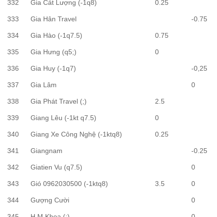
332
Gia Cát Lượng (-1q8)
0.25
333
Gia Hân Travel
-0.75
334
Gia Hào (-1q7.5)
0.75
335
Gia Hưng (q5;)
0
336
Gia Huy (-1q7)
-0,25
337
Gia Lâm
0
338
Gia Phát Travel (;)
2.5
339
Giang Lêu (-1kt q7.5)
0
340
Giang Xe Công Nghệ (-1ktq8)
0.25
341
Giangnam
-0.25
342
Giatien Vu (q7.5)
0
343
Gió 0962030500 (-1ktq8)
3.5
0
344
Gượng Cười
0
345
H M Khoa (;)
0