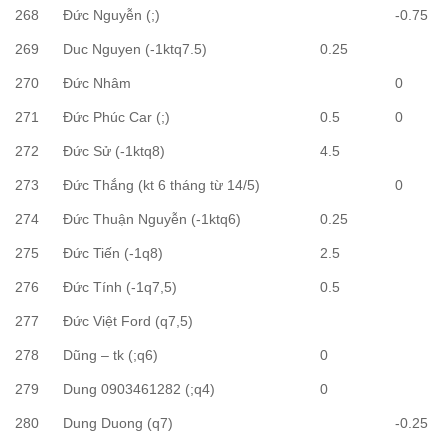
268
Đức Nguyễn (;)
-0.75
269
Duc Nguyen (-1ktq7.5)
0.25
270
Đức Nhâm
0
271
Đức Phúc Car (;)
0.5
0
272
Đức Sử (-1ktq8)
4.5
273
Đức Thắng (kt 6 tháng từ 14/5)
0
274
Đức Thuận Nguyễn (-1ktq6)
0.25
275
Đức Tiến (-1q8)
2.5
276
Đức Tính (-1q7,5)
0.5
277
Đức Việt Ford (q7,5)
278
Dũng – tk (;q6)
0
279
Dung 0903461282 (;q4)
0
280
Dung Duong (q7)
-0.25