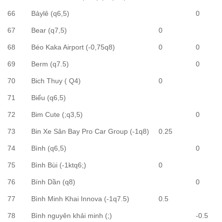
66
Bảylê (q6,5)
0
67
Bear (q7,5)
0
68
Béo Kaka Airport (-0,75q8)
0
0
69
Berm (q7.5)
0
70
Bich Thuy ( Q4)
0
71
Biểu (q6,5)
72
Bim Cute (;q3,5)
0
73
Bin Xe Sân Bay Pro Car Group (-1q8)
0.25
74
Bình (q6,5)
0
75
Bình Bùi (-1ktq6;)
0
76
Bính Dần (q8)
0
77
Bình Minh Khai Innova (-1q7.5)
0.5
78
Bình nguyên khải minh (;)
-0.5