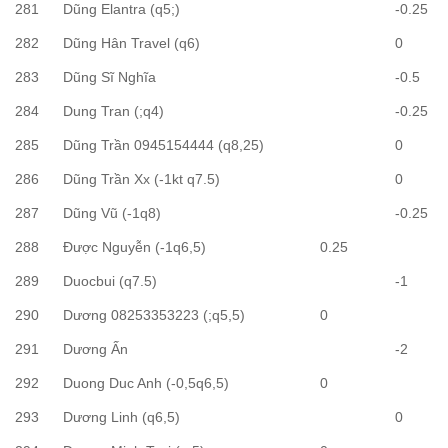
281
Dũng Elantra (q5;)
-0.25
282
Dũng Hân Travel (q6)
0
283
Dũng Sĩ Nghĩa
-0.5
284
Dung Tran (;q4)
-0.25
285
Dũng Trần 0945154444 (q8,25)
0
286
Dũng Trần Xx (-1kt q7.5)
0
287
Dũng Vũ (-1q8)
-0.25
288
Được Nguyễn (-1q6,5)
0.25
289
Duocbui (q7.5)
-1
290
Dương 08253353223 (;q5,5)
0
291
Dương Ấn
-2
292
Duong Duc Anh (-0,5q6,5)
0
293
Dương Linh (q6,5)
0