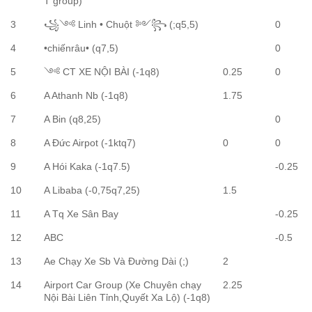
T group)
3
꧁༺ Linh • Chuột ༻꧂ (;q5,5)
0
4
•chiếnrâu• (q7,5)
0
5
༺ CT XE NỘI BÀI (-1q8)
0.25
0
6
A Athanh Nb (-1q8)
1.75
7
A Bin (q8,25)
0
8
A Đức Airpot (-1ktq7)
0
0
9
A Hói Kaka (-1q7.5)
-0.25
10
A Libaba (-0,75q7,25)
1.5
11
A Tq Xe Sân Bay
-0.25
12
ABC
-0.5
13
Ae Chạy Xe Sb Và Đường Dài (;)
2
14
Airport Car Group (Xe Chuyên chạy
2.25
Nội Bài Liên Tỉnh,Quyết Xa Lộ) (-1q8)