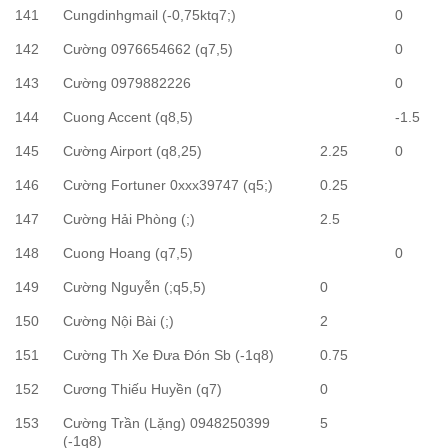
141
Cungdinhgmail (-0,75ktq7;)
0
142
Cường 0976654662 (q7,5)
0
143
Cường 0979882226
0
144
Cuong Accent (q8,5)
-1.5
145
Cường Airport (q8,25)
2.25
0
146
Cường Fortuner 0xxx39747 (q5;)
0.25
147
Cường Hải Phòng (;)
2.5
148
Cuong Hoang (q7,5)
0
149
Cường Nguyễn (;q5,5)
0
150
Cường Nội Bài (;)
2
151
Cường Th Xe Đưa Đón Sb (-1q8)
0.75
152
Cương Thiếu Huyền (q7)
0
153
Cường Trần (Lặng) 0948250399
5
(-1q8)