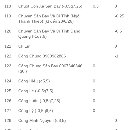
118
Chuột Con Xe Sân Bay (-0,5q7,25)
0.5
0
119
Chuyên Sân Bay Và Đi Tỉnh (Ngô
-0.25
Thanh Thiệp) (kt đến 28/6/26)
120
Chuyên Sân Bay Và Đi Tỉnh Đăng
-0.5
Quang (-1q7,5)
121
Ck Em
0
122
Công Chung 0969982886
-1
123
Công Chung Sân Bay 0967646346
0
(q6;)
124
Công Hiếu (q5,5)
0
125
Cong Le (-0,5q7,5)
0
126
Công Luận (-0,5q7,25)
0
127
Công Lý (-0,5q6,5)
0
128
Cong Minh Nguyen (q8,5)
0