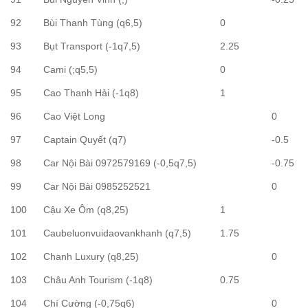
92
Bùi Thanh Tùng (q6,5)
0
93
Bụt Transport (-1q7,5)
2.25
94
Cami (;q5,5)
0
95
Cao Thanh Hải (-1q8)
1
96
Cao Việt Long
0
97
Captain Quyết (q7)
-0.5
98
Car Nội Bài 0972579169 (-0,5q7,5)
-0.75
99
Car Nội Bài 0985252521
0
100
Cậu Xe Ôm (q8,25)
1
101
Caubeluonvuidaovankhanh (q7,5)
1.75
102
Chanh Luxury (q8,25)
0
103
Châu Anh Tourism (-1q8)
0.75
104
Chí Cường (-0,75q6)
0