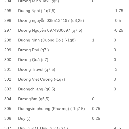
294
Dương Minh Taxi (;q5)
0
295
Duong Nghi (-1q7,5)
-1.75
296
Dương nguyễn 0355134197 (q8,25)
-0,5
297
Dương Nguyễn 0974900697 (q7,5)
-0.25
298
Duong Ninh (Duong Do ) (-1q8)
1
0
299
Dương Phú (q7;)
0
300
Dương Quá (q7)
0
301
Dương Travel (q7,5)
-3
302
Dương Việt Cường (-1q7)
0
303
Duongchilang (q6,5)
0
304
Dươnglâm (q5,5)
0
305
Duongvietphuong (Phương) (-1q7.5)
0.75
306
Duy (;)
0.25
307
Duy Duy (T Duy Duy ) (q7;)
-0.5