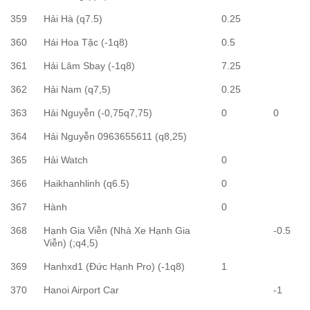
359
Hải Hà (q7.5)
0.25
360
Hái Hoa Tặc (-1q8)
0.5
361
Hải Lâm Sbay (-1q8)
7.25
362
Hải Nam (q7,5)
0.25
363
Hải Nguyễn (-0,75q7,75)
0
0
364
Hải Nguyễn 0963655611 (q8,25)
365
Hải Watch
0
366
Haikhanhlinh (q6.5)
0
367
Hành
0
368
Hạnh Gia Viễn (Nhà Xe Hạnh Gia
-0.5
Viễn) (;q4,5)
369
Hanhxd1 (Đức Hạnh Pro) (-1q8)
1
370
Hanoi Airport Car
-1