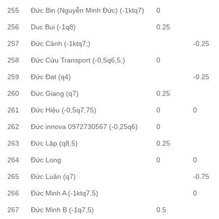
255
Đức Bin (Nguyễn Minh Đức) (-1ktq7)
0
256
Duc Bui (-1q8)
0.25
257
Đức Cảnh (-1ktq7;)
-0.25
258
Đức Cửu Transport (-0,5q6,5;)
0
259
Đức Đat (q4)
-0.25
260
Đức Giang (q7)
0.25
261
Đức Hiệu (-0,5q7,75)
0
0
262
Đức innova 0972730567 (-0,25q6)
0
263
Đức Lập (q8,5)
0.25
264
Đức Long
0
0
265
Đức Luân (q7)
-0.75
266
Đức Minh A (-1ktq7,5)
0
267
Đức Minh B (-1q7,5)
0.5