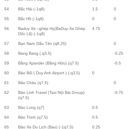
54
Bắc Hải (-1q8)
1.5
0
55
Bắc Hồ (-1q8)
0
0
56
Baduy Xe –ghép Hy(BaDuy Xe Ghép
4.75
Dốc Lã) (-1q8)
57
Bạn Nam Dấu Tên (q8,25)
0
58
Bang Bang (;q3,5)
-0.25
59
Bằng Xpander (Bằng Hữu) (q7.5)
-0.5
60
Bảo Bối ( Duy Anh Airport ) (;q3,5)
0
61
Bảo Châu (q7,5)
0
62
Bảo Linh Travel (Taxi Nội Bài Group)
-0.75
(q7.5)
63
Bảo Long (q7)
0.5
64
Bảo Trịnh (q7,5)
0.5
65
Bảo Xe Du Lịch (Bao) (-1q7,5)
0.25