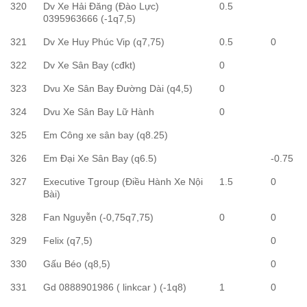
320
Dv Xe Hải Đăng (Đào Lực)
0.5
0395963666 (-1q7,5)
321
Dv Xe Huy Phúc Vip (q7,75)
0.5
0
322
Dv Xe Sân Bay (cđkt)
0
323
Dvu Xe Sân Bay Đường Dài (q4,5)
0
324
Dvu Xe Sân Bay Lữ Hành
0
325
Em Công xe sân bay (q8.25)
326
Em Đại Xe Sân Bay (q6.5)
-0.75
327
Executive Tgroup (Điều Hành Xe Nội
1.5
0
Bài)
328
Fan Nguyễn (-0,75q7,75)
0
0
329
Felix (q7,5)
0
330
Gấu Béo (q8,5)
0
331
Gd 0888901986 ( linkcar ) (-1q8)
1
0