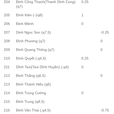
204
Đinh Công Thanh(Thanh Dinh Cong)
0.25
(q7)
205
Đình Kiên (-1q8)
1
206
Định Mệnh
0
207
Dinh Ngoc Son (q7,5)
-0.25
208
Đình Phương (q7)
0
209
Đinh Quang Thông (q7)
0
210
Đình Quyết (;q4,5)
0.25
211
Dĩnh Taxi(Taxi Dĩnh Huyền) (;q4)
0
212
Đinh Thắng (q6,5)
0
213
Đinh Thành Hiếu (q6)
214
Đinh Trọng Cường
0
215
Đinh Trung (q8,5)
216
Đinh Văn Thái (;q4,5)
-0.75