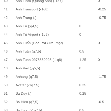
40
Anh Tisco (Quang Anh) (-1q7)
0
41
Anh Transport (-1q8)
-0.25
42
Anh Trung (;)
-0.75
43
Anh Tú (;q4,5)
0
44
Anh Tú Airport (-1q8)
0
45
Anh Tuấn (Hoa Rơi Cửa Phật)
0
46
Anh Tuấn (q7,5)
0.5
47
Anh Tuan 0978830998 (-1q8)
1.25
0
48
Anh Viet (;q5,5)
0
49
Anhang (q7.5)
-1.75
50
Avatar (-1q7.5)
0.25
51
Ba Duy (;)
0.25
52
Ba Hiệu (q7,5)
-0.5
53
Ba Tuoc (-1q7,5)
0.5