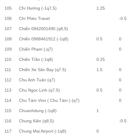
105
Chí Hướng (-1q7,5)
1.25
106
Chí Phèo Travel
-0.5
107
Chiến 0942001490 (q8,5)
108
Chiến 0988461912 (-1q8)
0.5
0
109
Chiến Phạm (;q7)
0
110
Chiến Trần (-1q8)
0.25
111
Chiến Xe Sân Bay (q7.5)
1.5
0
112
Chu Anh Tuân (q7)
0
113
Chu Ngọc Linh (q7,5)
0.5
0
114
Chu Tám Vios ( Chu Tám ) (q7)
0
115
Chuanhdung (-1q8)
1
116
Chung Kiên (q8,5)
-0.5
117
Chung Mai Airport (-1q8)
0