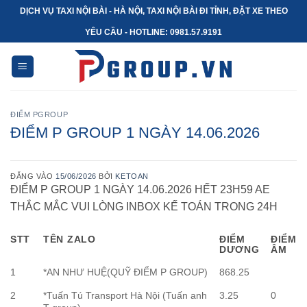
Bỏ
DỊCH VỤ TAXI NỘI BÀI - HÀ NỘI, TAXI NỘI BÀI ĐI TỈNH, ĐẶT XE THEO
qua
YÊU CẦU - HOTLINE: 0981.57.9191
nội
dung
ĐIỂM PGROUP
ĐIỂM P GROUP 1 NGÀY 14.06.2026
ĐĂNG VÀO
15/06/2026
BỞI
KETOAN
ĐIỂM P GROUP 1 NGÀY 14.06.2026 HẾT 23H59 AE
THẮC MẮC VUI LÒNG INBOX KẾ TOÁN TRONG 24H
STT
TÊN ZALO
ĐIỂM
ĐIỂM
DƯƠNG
ÂM
1
*AN NHƯ HUỆ(QUỸ ĐIỂM P GROUP)
868.25
2
*Tuấn Tú Transport Hà Nội (Tuấn anh
3.25
0