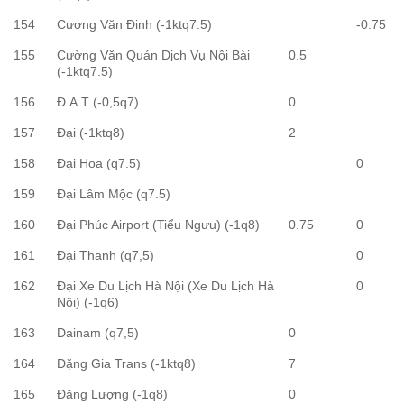
154
Cương Văn Đinh (-1ktq7.5)
-0.75
155
Cường Văn Quán Dịch Vụ Nội Bài
0.5
(-1ktq7.5)
156
Đ.A.T (-0,5q7)
0
157
Đại (-1ktq8)
2
158
Đại Hoa (q7.5)
0
159
Đại Lâm Mộc (q7.5)
160
Đại Phúc Airport (Tiểu Ngưu) (-1q8)
0.75
0
161
Đại Thanh (q7,5)
0
162
Đại Xe Du Lịch Hà Nội (Xe Du Lịch Hà
0
Nội) (-1q6)
163
Dainam (q7,5)
0
164
Đặng Gia Trans (-1ktq8)
7
165
Đăng Lượng (-1q8)
0