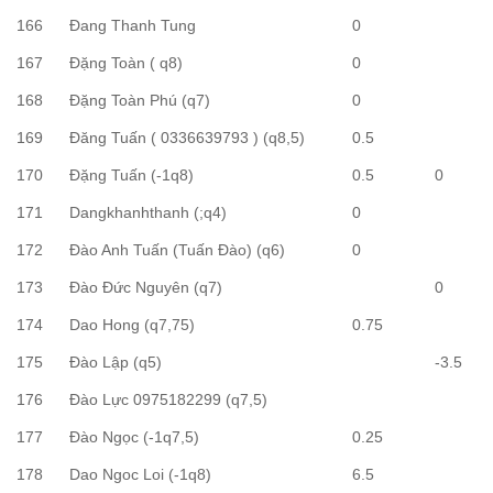
166
Đang Thanh Tung
0
167
Đặng Toàn ( q8)
0
168
Đặng Toàn Phú (q7)
0
169
Đăng Tuấn ( 0336639793 ) (q8,5)
0.5
170
Đặng Tuấn (-1q8)
0.5
0
171
Dangkhanhthanh (;q4)
0
172
Đào Anh Tuấn (Tuấn Đào) (q6)
0
173
Đào Đức Nguyên (q7)
0
174
Dao Hong (q7,75)
0.75
175
Đào Lập (q5)
-3.5
176
Đào Lực 0975182299 (q7,5)
177
Đào Ngọc (-1q7,5)
0.25
178
Dao Ngoc Loi (-1q8)
6.5